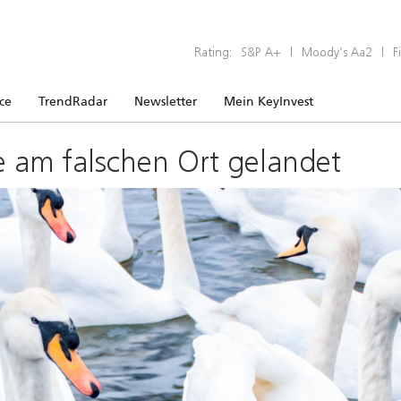
Rating:
S&P A+
|
Moody’s Aa2
|
F
ice
TrendRadar
Newsletter
Mein KeyInvest
e am falschen Ort gelandet