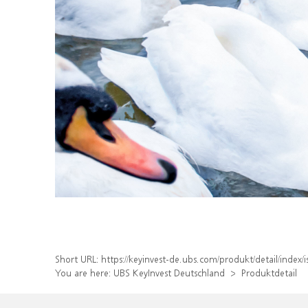
Short URL:
https://keyinvest-de.ubs.com/produkt/detail/inde
You are here:
UBS KeyInvest Deutschland
Produktdetail