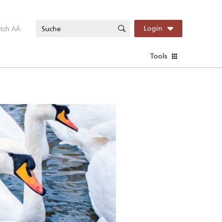
itch AA
Login
Tools