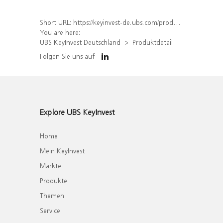
Short URL:
https://keyinvest-de.ubs.com/produkt/detail/index/isin/DE000WA6KUR9
You are here:
UBS KeyInvest Deutschland
Produktdetail
Folgen Sie uns auf
Explore UBS KeyInvest
Home
Mein KeyInvest
Märkte
Produkte
Themen
Service