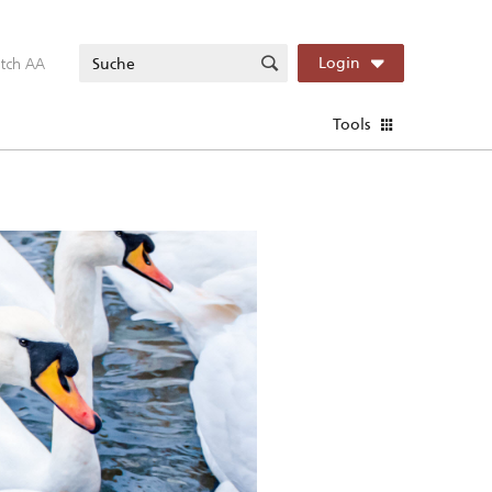
itch AA
Login
Tools