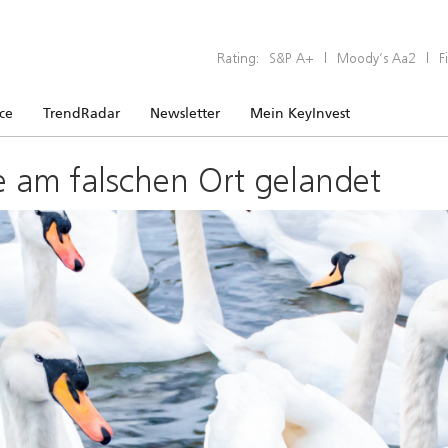
Rating:
S&P A+
|
Moody’s Aa2
|
F
ice
TrendRadar
Newsletter
Mein KeyInvest
e am falschen Ort gelandet