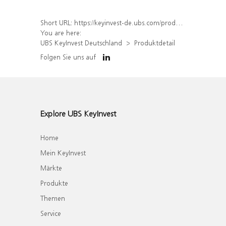
Short URL:
https://keyinvest-de.ubs.com/produkt/detail/index/isin/DE000WA6KUB3
You are here:
UBS KeyInvest Deutschland
Produktdetail
Folgen Sie uns auf
Explore UBS KeyInvest
Home
Mein KeyInvest
Märkte
Produkte
Themen
Service