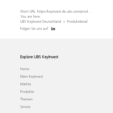
Short URL:
https://keyinvest-de.ubs.com/produkt/detail/index/isin/DE000WA6KSW3
You are here:
UBS KeyInvest Deutschland
Produktdetail
Folgen Sie uns auf
Explore UBS KeyInvest
Home
Mein KeyInvest
Märkte
Produkte
Themen
Service