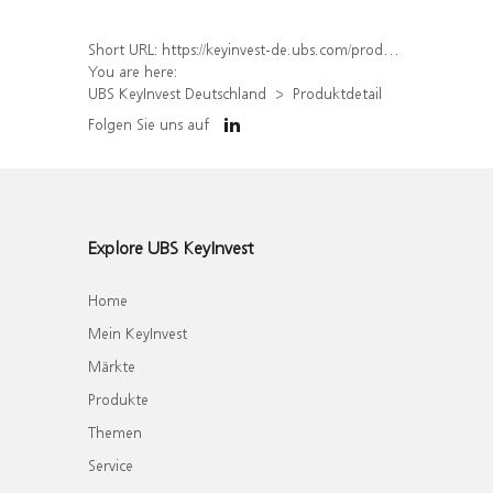
Short URL:
https://keyinvest-de.ubs.com/produkt/detail/index/isin/DE000WA6KPV1
You are here:
UBS KeyInvest Deutschland
Produktdetail
Folgen Sie uns auf
Explore UBS KeyInvest
Home
Mein KeyInvest
Märkte
Produkte
Themen
Service