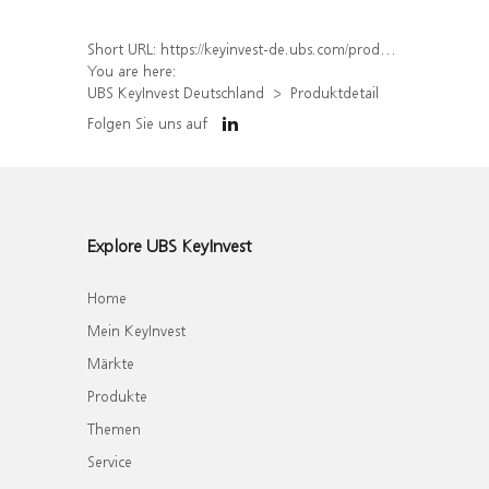
Short URL:
https://keyinvest-de.ubs.com/produkt/detail/index/isin/DE000WA6KP10
You are here:
UBS KeyInvest Deutschland
Produktdetail
Folgen Sie uns auf
Explore UBS KeyInvest
Home
Mein KeyInvest
Märkte
Produkte
Themen
Service