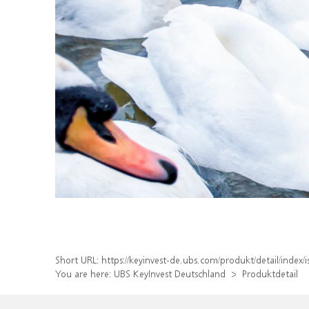
Short URL:
https://keyinvest-de.ubs.com/produkt/detail/inde
You are here:
UBS KeyInvest Deutschland
Produktdetail