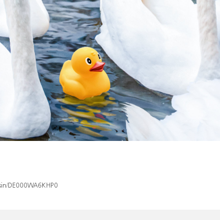
x/isin/DE000WA6KHP0