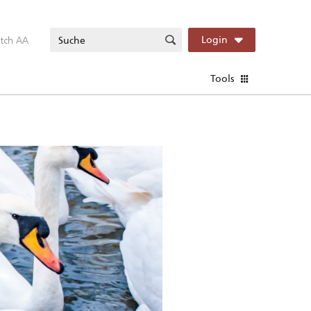
itch AA
Login
Tools