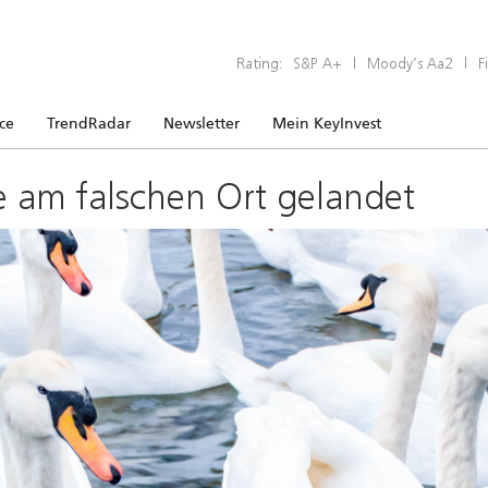
Rating:
S&P A+
|
Moody’s Aa2
|
F
ice
TrendRadar
Newsletter
Mein KeyInvest
e am falschen Ort gelandet