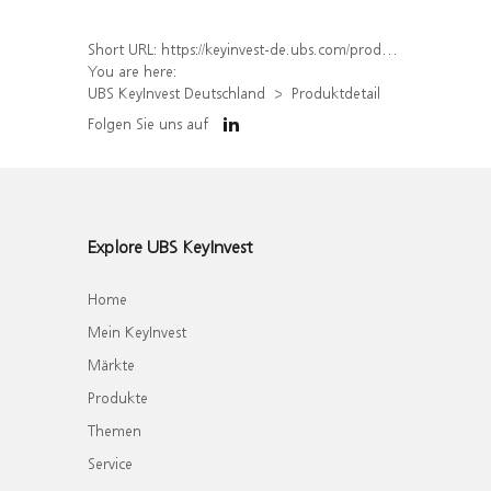
Short URL:
https://keyinvest-de.ubs.com/produkt/detail/index/isin/DE000WA6KF79
You are here:
UBS KeyInvest Deutschland
Produktdetail
Folgen Sie uns auf
Explore UBS KeyInvest
Home
Mein KeyInvest
Märkte
Produkte
Themen
Service