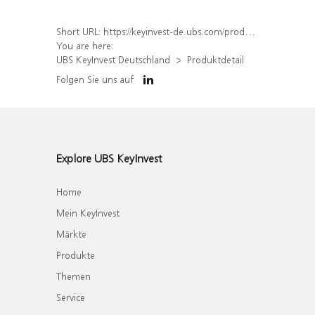
Short URL:
https://keyinvest-de.ubs.com/produkt/detail/index/isin/DE000WA6KEW3
You are here:
UBS KeyInvest Deutschland
Produktdetail
Folgen Sie uns auf
Explore UBS KeyInvest
Home
Mein KeyInvest
Märkte
Produkte
Themen
Service