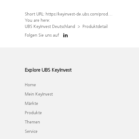
Short URL:
https://keyinvest-de.ubs.com/produkt/detail/index/isin/DE000WA6KES1
You are here:
UBS KeyInvest Deutschland
Produktdetail
Folgen Sie uns auf
Explore UBS KeyInvest
Home
Mein KeyInvest
Märkte
Produkte
Themen
Service