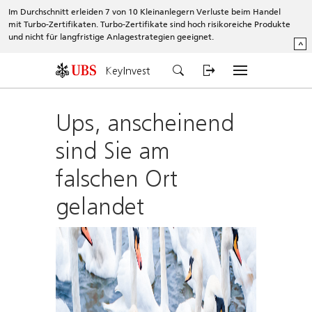
Im Durchschnitt erleiden 7 von 10 Kleinanlegern Verluste beim Handel
mit Turbo-Zertifikaten. Turbo-Zertifikate sind hoch risikoreiche Produkte
und nicht für langfristige Anlagestrategien geeignet.
^
KeyInvest
Ups, anscheinend
sind Sie am
falschen Ort
gelandet