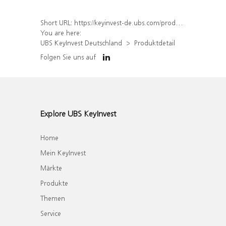
Short URL:
https://keyinvest-de.ubs.com/produkt/detail/index/isin/DE000WA6JN07
You are here:
UBS KeyInvest Deutschland
Produktdetail
Folgen Sie uns auf
Explore UBS KeyInvest
Home
Mein KeyInvest
Märkte
Produkte
Themen
Service