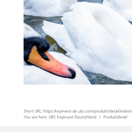
Short URL:
https://keyinvest-de.ubs.com/produkt/detail/inde
You are here:
UBS KeyInvest Deutschland
Produktdetail