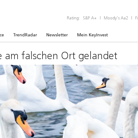
Rating:
S&P A+
|
Moody’s Aa2
|
F
ice
TrendRadar
Newsletter
Mein KeyInvest
e am falschen Ort gelandet