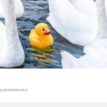
x/isin/DE000WA6JHU2