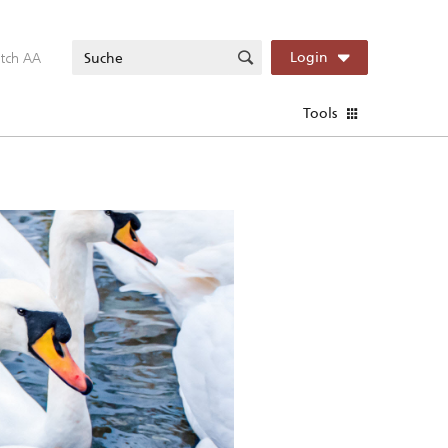
itch AA
Login
Tools