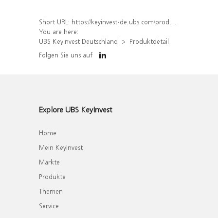
Short URL:
https://keyinvest-de.ubs.com/produkt/detail/index/isin/DE000WA6JGW0
You are here:
UBS KeyInvest Deutschland
Produktdetail
Folgen Sie uns auf
Explore UBS KeyInvest
Home
Mein KeyInvest
Märkte
Produkte
Themen
Service