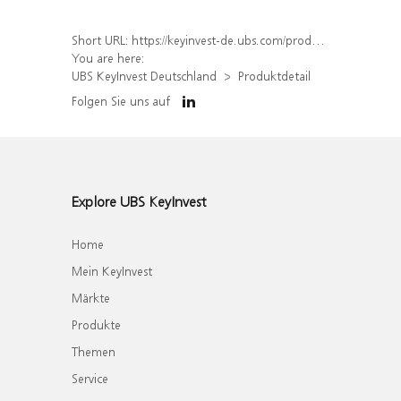
Short URL:
https://keyinvest-de.ubs.com/produkt/detail/index/isin/DE000WA6JCS7
You are here:
UBS KeyInvest Deutschland
Produktdetail
Folgen Sie uns auf
Explore UBS KeyInvest
Home
Mein KeyInvest
Märkte
Produkte
Themen
Service