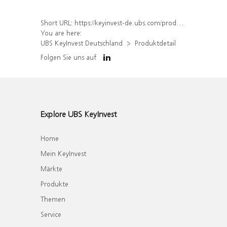
Short URL:
https://keyinvest-de.ubs.com/produkt/detail/index/isin/DE000WA6J7S0
You are here:
UBS KeyInvest Deutschland
Produktdetail
Folgen Sie uns auf
Explore UBS KeyInvest
Home
Mein KeyInvest
Märkte
Produkte
Themen
Service