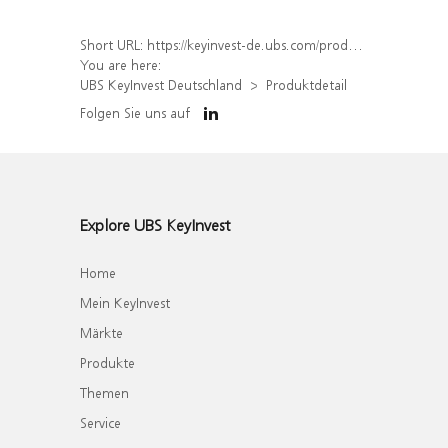
Short URL:
https://keyinvest-de.ubs.com/produkt/detail/index/isin/DE000WA6J2K8
You are here:
UBS KeyInvest Deutschland
Produktdetail
Folgen Sie uns auf
Explore UBS KeyInvest
Home
Mein KeyInvest
Märkte
Produkte
Themen
Service