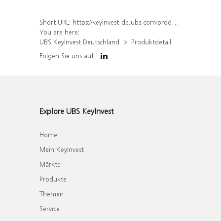
Short URL:
https://keyinvest-de.ubs.com/produkt/detail/index/isin/DE000WA6J2E1
You are here:
UBS KeyInvest Deutschland
Produktdetail
Folgen Sie uns auf
Explore UBS KeyInvest
Home
Mein KeyInvest
Märkte
Produkte
Themen
Service