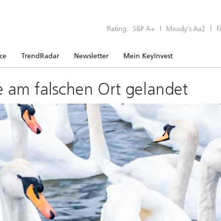
Rating:
S&P A+
|
Moody’s Aa2
|
F
ice
TrendRadar
Newsletter
Mein KeyInvest
e am falschen Ort gelandet