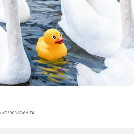
x/isin/DE000WA6HJT4