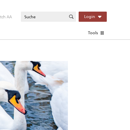
itch AA
Login
Tools