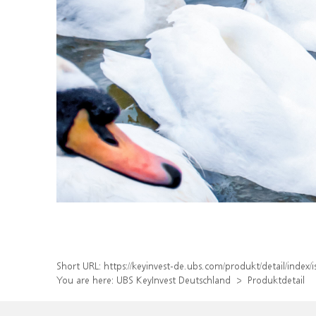
Short URL:
https://keyinvest-de.ubs.com/produkt/detail/inde
You are here:
UBS KeyInvest Deutschland
Produktdetail