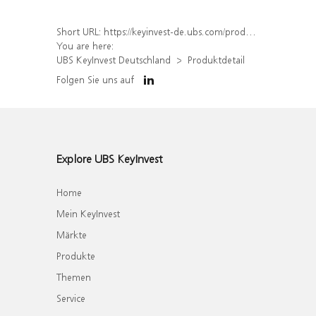
Short URL:
https://keyinvest-de.ubs.com/produkt/detail/index/isin/DE000WA6HEX7
You are here:
UBS KeyInvest Deutschland
Produktdetail
Folgen Sie uns auf
Explore UBS KeyInvest
Home
Mein KeyInvest
Märkte
Produkte
Themen
Service