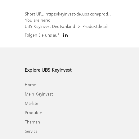
Short URL:
https://keyinvest-de.ubs.com/produkt/detail/index/isin/DE000WA6HCY9
You are here:
UBS KeyInvest Deutschland
Produktdetail
Folgen Sie uns auf
Explore UBS KeyInvest
Home
Mein KeyInvest
Märkte
Produkte
Themen
Service