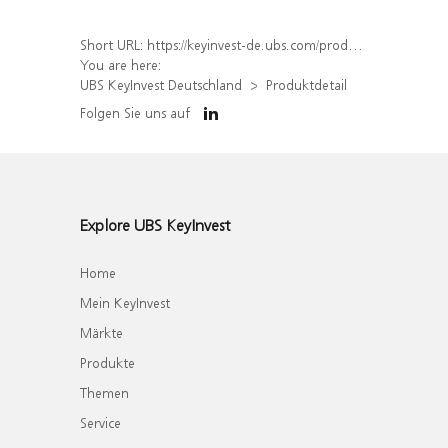
Short URL:
https://keyinvest-de.ubs.com/produkt/detail/index/isin/DE000WA6HCX1
You are here:
UBS KeyInvest Deutschland
Produktdetail
Folgen Sie uns auf
Explore UBS KeyInvest
Home
Mein KeyInvest
Märkte
Produkte
Themen
Service