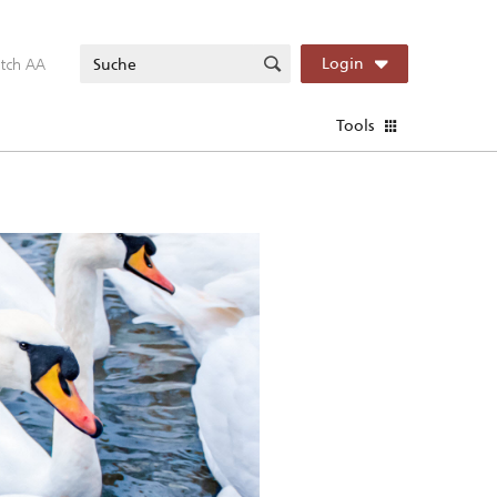
itch AA
Login
Tools