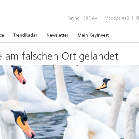
Rating:
S&P A+
|
Moody’s Aa2
|
F
ice
TrendRadar
Newsletter
Mein KeyInvest
e am falschen Ort gelandet