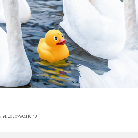
ex/isin/DE000WA6HCK8