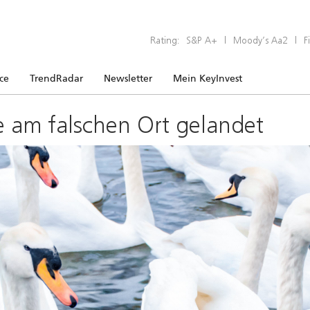
Rating:
S&P A+
|
Moody’s Aa2
|
F
ice
TrendRadar
Newsletter
Mein KeyInvest
e am falschen Ort gelandet