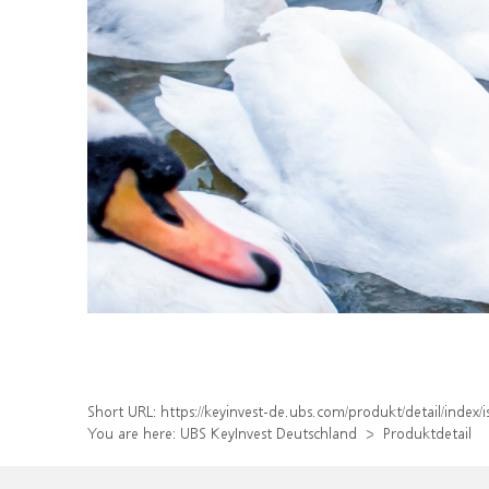
Short URL:
https://keyinvest-de.ubs.com/produkt/detail/inde
You are here:
UBS KeyInvest Deutschland
Produktdetail