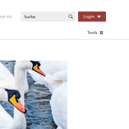
itch AA
Login
Tools