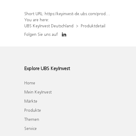
Short URL:
https://keyinvest-de.ubs.com/produkt/detail/index/isin/DE000WA6H922
You are here:
UBS KeyInvest Deutschland
Produktdetail
Folgen Sie uns auf
Explore UBS KeyInvest
Home
Mein KeyInvest
Märkte
Produkte
Themen
Service