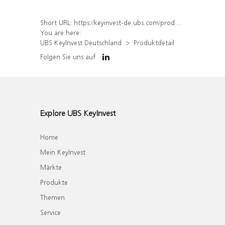
Short URL:
https://keyinvest-de.ubs.com/produkt/detail/index/isin/DE000WA6H823
You are here:
UBS KeyInvest Deutschland
Produktdetail
Folgen Sie uns auf
Explore UBS KeyInvest
Home
Mein KeyInvest
Märkte
Produkte
Themen
Service