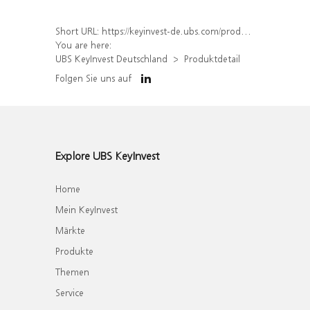
Short URL:
https://keyinvest-de.ubs.com/produkt/detail/index/isin/DE000WA6H6W6
You are here:
UBS KeyInvest Deutschland
Produktdetail
Folgen Sie uns auf
Explore UBS KeyInvest
Home
Mein KeyInvest
Märkte
Produkte
Themen
Service