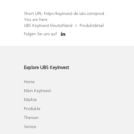
Short URL:
https://keyinvest-de.ubs.com/produkt/detail/index/isin/DE000WA6H6T2
You are here:
UBS KeyInvest Deutschland
Produktdetail
Folgen Sie uns auf
Explore UBS KeyInvest
Home
Mein KeyInvest
Märkte
Produkte
Themen
Service