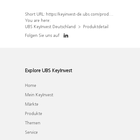
Short URL:
https://keyinvest-de.ubs.com/produkt/detail/index/isin/DE000WA6H6G9
You are here:
UBS KeyInvest Deutschland
Produktdetail
Folgen Sie uns auf
Explore UBS KeyInvest
Home
Mein KeyInvest
Märkte
Produkte
Themen
Service