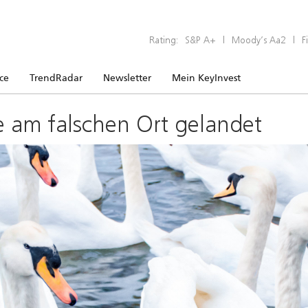
Rating:
S&P A+
|
Moody’s Aa2
|
F
ice
TrendRadar
Newsletter
Mein KeyInvest
e am falschen Ort gelandet