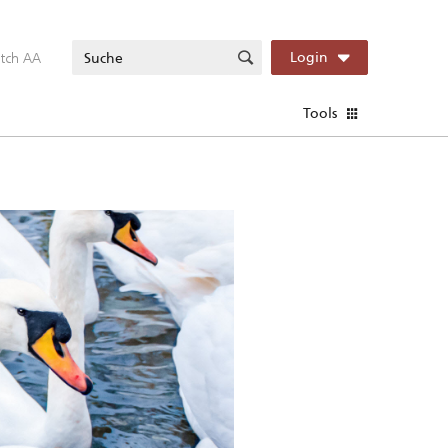
itch AA
Login
Tools