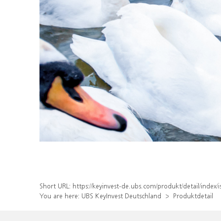
Short URL:
https://keyinvest-de.ubs.com/produkt/detail/inde
You are here:
UBS KeyInvest Deutschland
Produktdetail