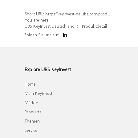
Short URL:
https://keyinvest-de.ubs.com/produkt/detail/index/isin/DE000WA6H419
You are here:
UBS KeyInvest Deutschland
Produktdetail
Folgen Sie uns auf
Explore UBS KeyInvest
Home
Mein KeyInvest
Märkte
Produkte
Themen
Service