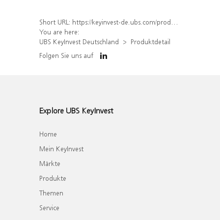
Short URL:
https://keyinvest-de.ubs.com/produkt/detail/index/isin/DE000WA6H0N8
You are here:
UBS KeyInvest Deutschland
Produktdetail
Folgen Sie uns auf
Explore UBS KeyInvest
Home
Mein KeyInvest
Märkte
Produkte
Themen
Service