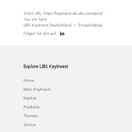
Short URL:
https://keyinvest-de.ubs.com/produkt/detail/index/isin/DE000WA6GYX7
You are here:
UBS KeyInvest Deutschland
Produktdetail
Folgen Sie uns auf
Explore UBS KeyInvest
Home
Mein KeyInvest
Märkte
Produkte
Themen
Service