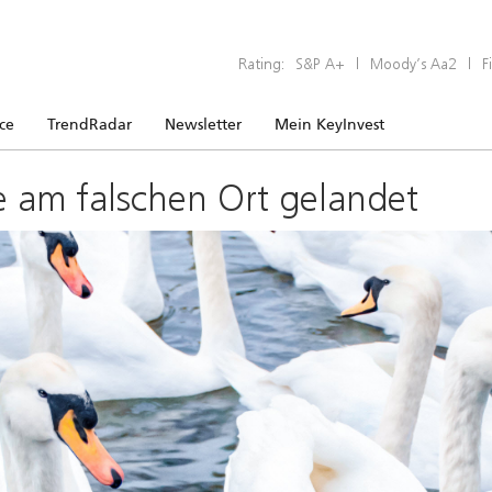
Rating:
S&P A+
|
Moody’s Aa2
|
F
ice
TrendRadar
Newsletter
Mein KeyInvest
e am falschen Ort gelandet