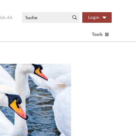
itch AA
Login
Tools