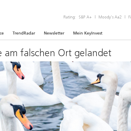
Rating:
S&P A+
|
Moody’s Aa2
|
F
ice
TrendRadar
Newsletter
Mein KeyInvest
e am falschen Ort gelandet