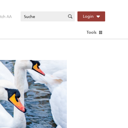
itch AA
Login
Tools