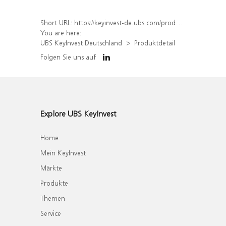
Short URL:
https://keyinvest-de.ubs.com/produkt/detail/index/isin/DE000WA6GVK0
You are here:
UBS KeyInvest Deutschland
Produktdetail
Folgen Sie uns auf
Explore UBS KeyInvest
Home
Mein KeyInvest
Märkte
Produkte
Themen
Service