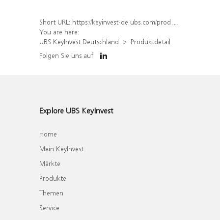
Short URL:
https://keyinvest-de.ubs.com/produkt/detail/index/isin/DE000WA6GV83
You are here:
UBS KeyInvest Deutschland
Produktdetail
Folgen Sie uns auf
Explore UBS KeyInvest
Home
Mein KeyInvest
Märkte
Produkte
Themen
Service