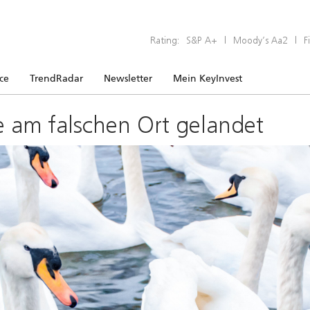
Rating:
S&P A+
|
Moody’s Aa2
|
F
ice
TrendRadar
Newsletter
Mein KeyInvest
e am falschen Ort gelandet