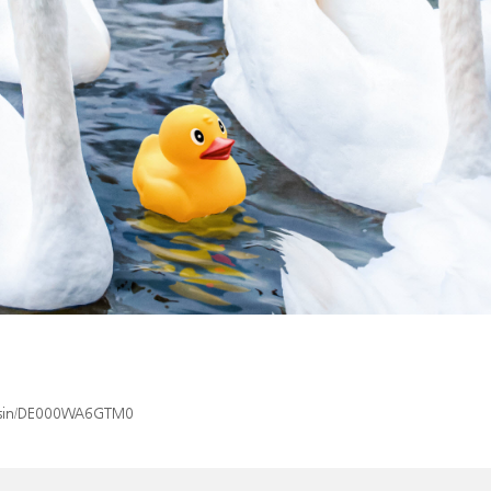
ex/isin/DE000WA6GTM0