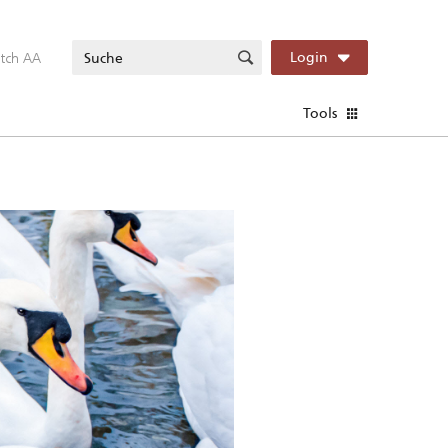
itch AA
Login
Tools