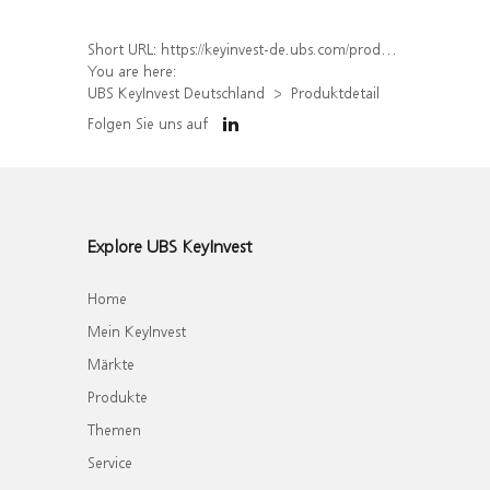
Short URL:
https://keyinvest-de.ubs.com/produkt/detail/index/isin/DE000WA6GTK4
You are here:
UBS KeyInvest Deutschland
Produktdetail
Folgen Sie uns auf
Explore UBS KeyInvest
Home
Mein KeyInvest
Märkte
Produkte
Themen
Service