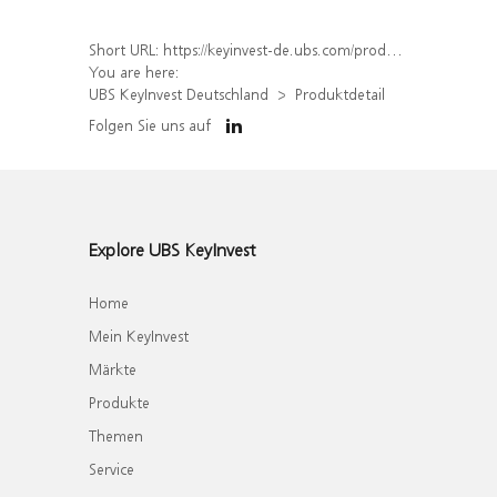
Short URL:
https://keyinvest-de.ubs.com/produkt/detail/index/isin/DE000WA6GTB3
You are here:
UBS KeyInvest Deutschland
Produktdetail
Folgen Sie uns auf
Explore UBS KeyInvest
Home
Mein KeyInvest
Märkte
Produkte
Themen
Service