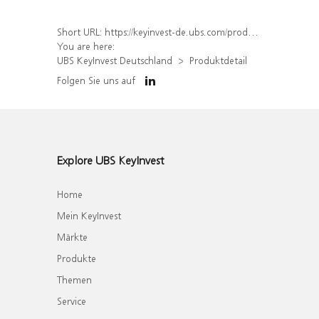
Short URL:
https://keyinvest-de.ubs.com/produkt/detail/index/isin/DE000WA6GR14
You are here:
UBS KeyInvest Deutschland
Produktdetail
Folgen Sie uns auf
Explore UBS KeyInvest
Home
Mein KeyInvest
Märkte
Produkte
Themen
Service