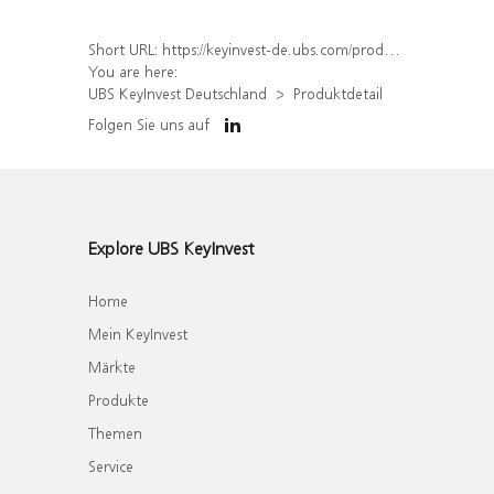
Short URL:
https://keyinvest-de.ubs.com/produkt/detail/index/isin/DE000WA6GQL8
You are here:
UBS KeyInvest Deutschland
Produktdetail
Folgen Sie uns auf
Explore UBS KeyInvest
Home
Mein KeyInvest
Märkte
Produkte
Themen
Service