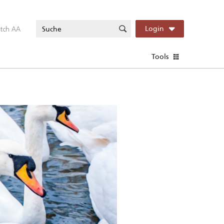
itch AA
Login
Tools