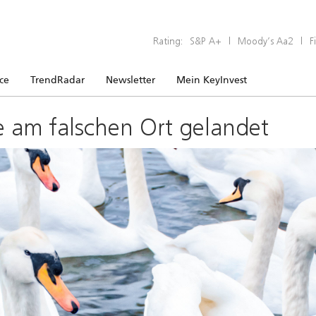
Rating:
S&P A+
|
Moody’s Aa2
|
F
ice
TrendRadar
Newsletter
Mein KeyInvest
e am falschen Ort gelandet