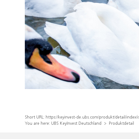
Short URL:
https://keyinvest-de.ubs.com/produkt/detail/inde
You are here:
UBS KeyInvest Deutschland
Produktdetail