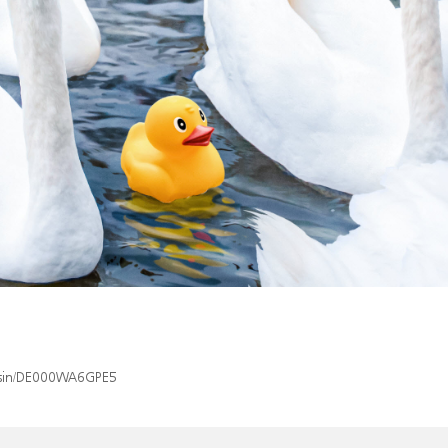
x/isin/DE000WA6GPE5