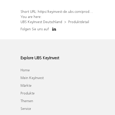
Short URL:
https://keyinvest-de.ubs.com/produkt/detail/index/isin/DE000WA6GMF9
You are here:
UBS KeyInvest Deutschland
Produktdetail
Folgen Sie uns auf
Explore UBS KeyInvest
Home
Mein KeyInvest
Märkte
Produkte
Themen
Service