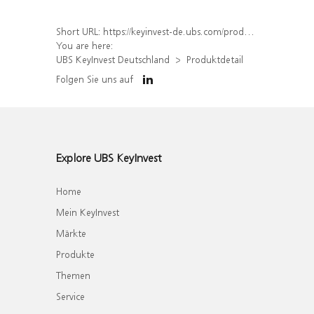
Short URL:
https://keyinvest-de.ubs.com/produkt/detail/index/isin/DE000WA6GLC8
You are here:
UBS KeyInvest Deutschland
Produktdetail
Folgen Sie uns auf
Explore UBS KeyInvest
Home
Mein KeyInvest
Märkte
Produkte
Themen
Service