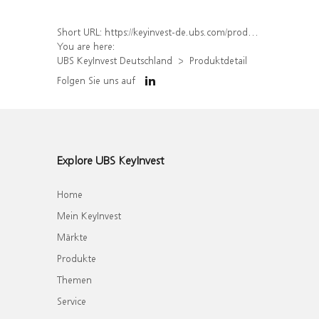
Short URL:
https://keyinvest-de.ubs.com/produkt/detail/index/isin/DE000WA6GL51
You are here:
UBS KeyInvest Deutschland
Produktdetail
Folgen Sie uns auf
Explore UBS KeyInvest
Home
Mein KeyInvest
Märkte
Produkte
Themen
Service