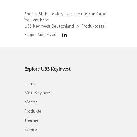
Short URL:
https://keyinvest-de.ubs.com/produkt/detail/index/isin/DE000WA6GHV6
You are here:
UBS KeyInvest Deutschland
Produktdetail
Folgen Sie uns auf
Explore UBS KeyInvest
Home
Mein KeyInvest
Märkte
Produkte
Themen
Service