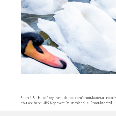
Short URL:
https://keyinvest-de.ubs.com/produkt/detail/inde
You are here:
UBS KeyInvest Deutschland
Produktdetail