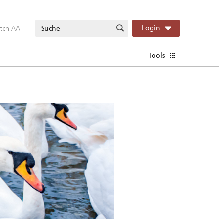
itch AA
Login
Tools