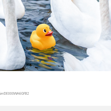
x/isin/DE000WA6GFB2