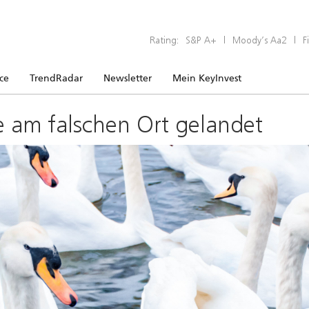
Rating:
S&P A+
|
Moody’s Aa2
|
F
ice
TrendRadar
Newsletter
Mein KeyInvest
e am falschen Ort gelandet