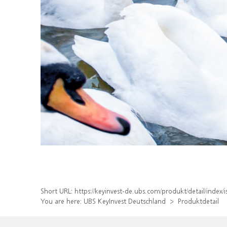
Short URL:
https://keyinvest-de.ubs.com/produkt/detail/inde
You are here:
UBS KeyInvest Deutschland
Produktdetail