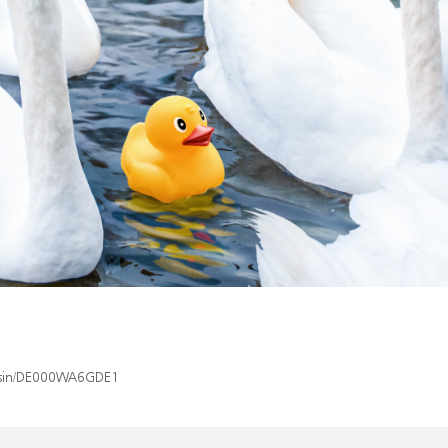
x/isin/DE000WA6GDE1