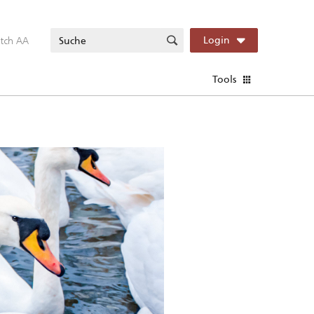
itch AA
Login
Tools