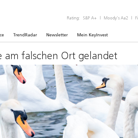
Rating:
S&P A+
|
Moody’s Aa2
|
F
ice
TrendRadar
Newsletter
Mein KeyInvest
e am falschen Ort gelandet