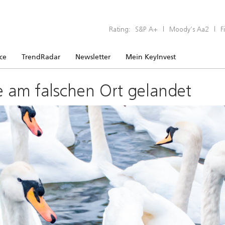
Rating:
S&P A+
|
Moody’s Aa2
|
F
ice
TrendRadar
Newsletter
Mein KeyInvest
e am falschen Ort gelandet