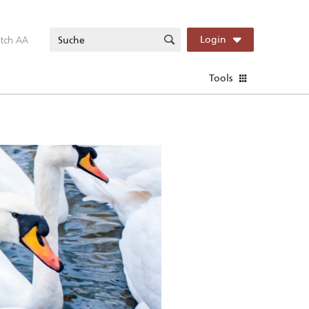
itch AA
Login
Tools